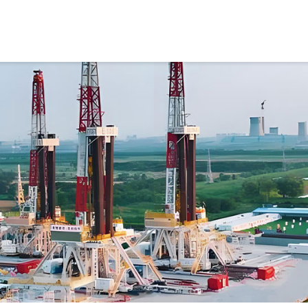
首页
关于我们
荣誉资质
产
公司简介
钻
企业文化
固
压
采
水