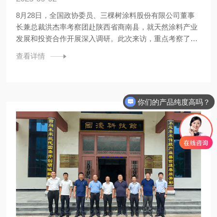
8月28日，全国政协委员、三棵树涂料股份有限公司董事
长兼总裁洪杰率考察团赴陕西省商南县，就天然涂料产业
发展和投资合作开展深入调研。此次来访，重点考察了东
正集团旗
查看详情
你们的产品纯度高吗？