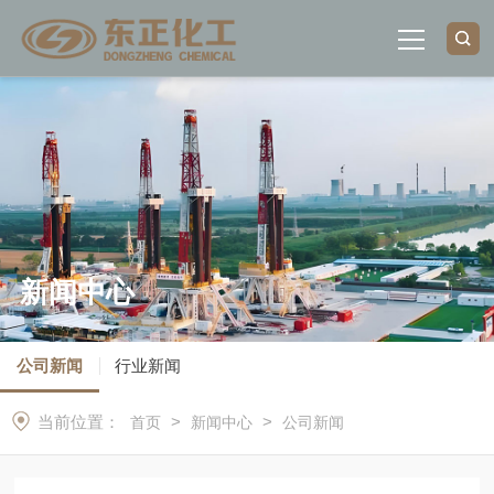
首页
关于我们
荣誉资质
新闻中心
产品中心
公司新闻
行业新闻
新闻中心
当前位置：
>
>
首页
新闻中心
公司新闻
联系我们