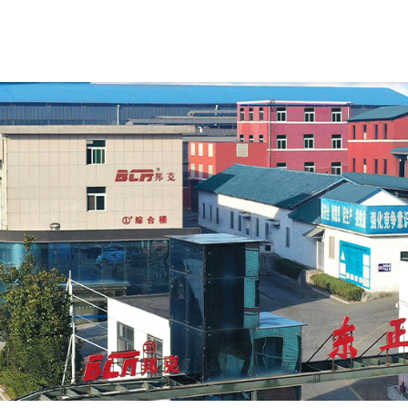
首页
关于我们
荣誉资质
产
公司简介
钻
企业文化
固
压
采
水