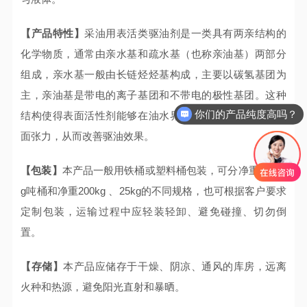
【产品特性】
采油用表活类驱油剂是一类具有两亲结构的
化学物质，通常由亲水基和疏水基（也称亲油基）两部分
组成，亲水基一般由长链烃烃基构成，主要以碳氢基团为
主，亲油基是带电的离子基团和不带电的极性基团。这种
你们的产品纯度高吗？
结构使得表面活性剂能够在油水界面上吸附，降低油水界
面张力，从而改善驱油效果。
【包装】
本产品一般用铁桶或塑料桶包装，可分净重1000k
g吨桶和净重200kg 、25kg的不同规格，也可根据客户要求
定制包装，运输过程中应轻装轻卸、避免碰撞、切勿倒
置。
【存储】
本产品应储存于干燥、阴凉、通风的库房，远离
火种和热源，避免阳光直射和暴晒。